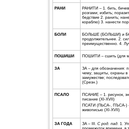
РАНИ
РАНИТИ – 1. бить, бичев
розгами; избить; порази
бедствие 2. ранить; на
кораблю) 3. нанести пор
БОЛИ
БОЛЬШЕ (БОЛЬШИ) и БО
продолжительнее. 2. си
преимущественно. 4. Луч
ПОШИШИ
ПОШИТИ – сшить (для мн
ЗА
ЗА – для обозначения: 
чему; защиты, охраны в
замужестве; последоват
(Срезн.)
ПСАЛО
ПСАНИЕ – 1. рисунок, зн
писание (XI-XVII)
ПСАТИ (ПЬСА-, ПЪСА-) –
живописью (XI-XVII)
ЗА ГОДА
ЗА – III.
С род. пад.
1. Уп
промежуток времени, в т