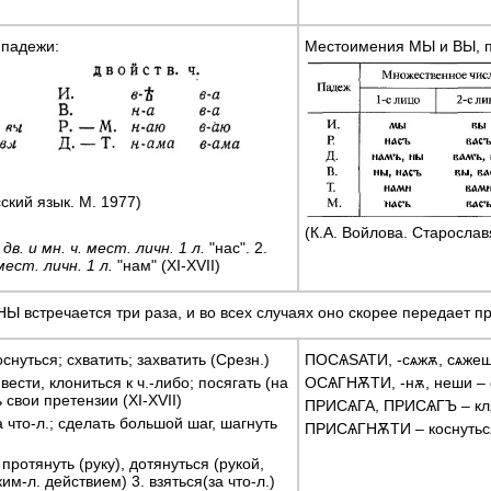
падежи:
Местоимения МЫ и ВЫ, 
ский язык. М. 1977)
(К.А. Войлова. Старослав
дв. и мн. ч. мест. личн. 1 л.
"нас". 2.
мест. личн. 1 л.
"нам" (XI-XVII)
НЫ встречается три раза, и во всех случаях оно скорее передает
снуться; схватить; захватить (Срезн.)
ПОСѦЅАТИ, -сѧжѫ, сѧжеш
ести, клониться к ч.-либо; посягать (на
ОСѦГНѪТИ, -нѫ, неши –
ь свои претензии (XI-XVII)
ПРИСѦГА, ПРИСѦГЪ – кля
что-л.; сделать большой шаг, шагнуть
ПРИСѦГНѪТИ – коснуться
протянуть (руку), дотянуться (рукой,
ким-л. действием) 3. взяться(за что-л.)