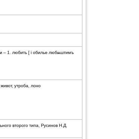
– 1. любить [ i обилье любѩштимъ
 живот, утроба, лоно
ного второго типа, Русинов Н.Д.