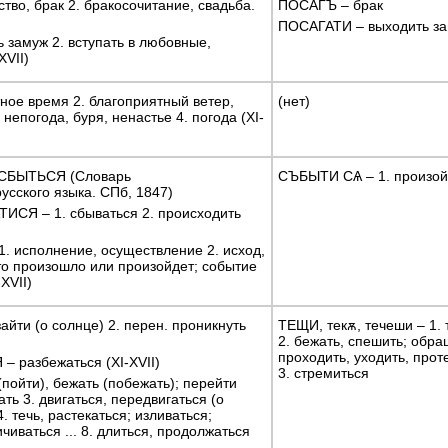
тво, брак 2. бракосочитание, свадьба.
ПОСАГЪ – брак
ПОСАГАТИ – выходить з
 замуж 2. вступать в любовные,
XVII)
ное время 2. благоприятный ветер,
(нет)
непогода, буря, ненастье 4. погода (XI-
 СБЫТЬСЯ (Словарь
СЪБЫТИ СѦ – 1. произойт
усского языка. СПб, 1847)
СЯ – 1. сбываться 2. происходить
 исполнение, осуществление 2. исход,
 что произошло или произойдет; событие
XVII)
йти (о солнце) 2. перен. проникнуть
ТЕЩИ, текѫ, течеши – 1. 
2. бежать, спешить; обра
проходить, уходить, прот
 разбежаться (XI-XVII)
3. стремиться
пойти), бежать (побежать); перейти
ть 3. двигаться, передвигаться (о
. течь, растекаться; изливаться;
чиваться ... 8. длиться, продолжаться