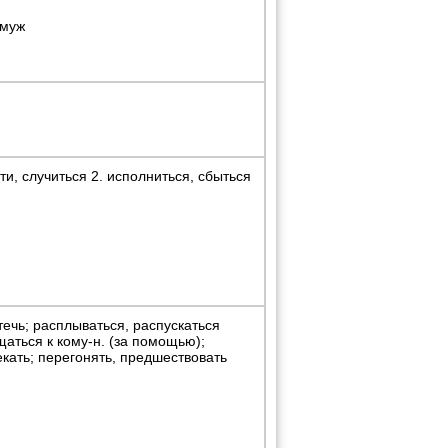
амуж
и, случиться 2. исполниться, сбыться
течь; расплываться, распускаться
щаться к кому-н. (за помощью);
екать; перегонять, предшествовать