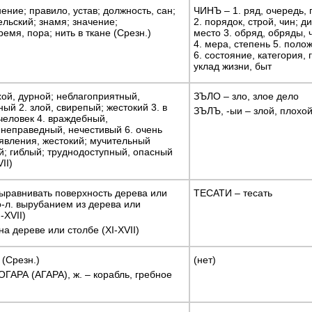
ние; правило, устав; должность, сан;
ЧИНЪ – 1. ряд, очередь,
ельский; знамя; значение;
2. порядок, строй, чин; 
емя, пора; нить в ткане (Срезн.)
место 3. обряд, обряды, 
4. мера, степень 5. поло
6. состояние, категория, 
уклад жизни, быт
ой, дурной; неблагоприятный,
ЗЪЛО – зло, злое дело
ый 2. злой, свирепый; жестокий 3. в
ЗЪЛЪ, -ыи – злой, плохо
 человек 4. враждебный,
неправедный, нечестивый 6. очень
явления, жестокий; мучительный
й; гиблый; труднодоступный, опасный
II)
ыравнивать поверхность дерева или
ТЕСАТИ – тесать
о-л. вырубанием из дерева или
-XVII)
а дереве или столбе (XI-XVII)
(Срезн.)
(нет)
ГАРА (АГАРА), ж. – корабль, гребное