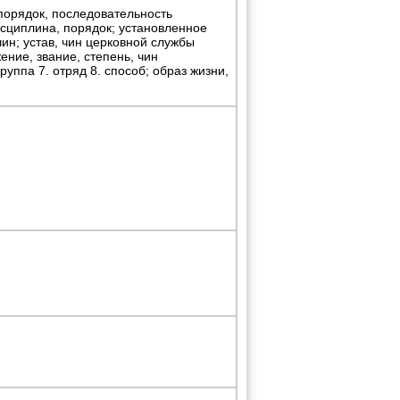
 порядок, последовательность
дисциплина, порядок; установленное
чин; устав, чин церковной службы
жение, звание, степень, чин
группа 7. отряд 8. способ; образ жизни,
й