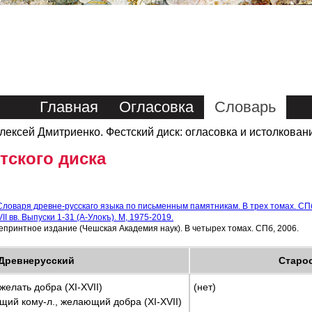
Главная
Огласовка
Словарь
лексей Дмитриенко. Фестский диск: огласовка и истолкован
тского диска
ловаря древне-русскаго языка по письменным памятникам. В трех томах. СПб
I вв. Выпуски 1-31 (А-Улокъ). М, 1975-2019.
епринтное издание (Чешская Академия наук). В четырех томах. СПб, 2006.
Древнерусский
Старос
елать добра (XI-XVII)
(нет)
ий кому-л., желающий добра (XI-XVII)