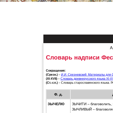
А
Словарь надписи Фес
Сокращения:
(Срезн.)
–
И.И. Срезневский. Материалы для С
(XI-XVII)
–
Словарь древнерусского языка XI-XVI
(Ст.-сл.)
– Словарь старославянского языка. Р
Ф. д.
ЗЫЧЕЛЮ
ЗЫЧИТИ – благоволить, ж
ЗЫЧЛИВЫЙ – благоволящ