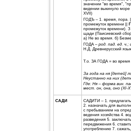
значении "во время", "
видении выкинуло море чу
XVII)
ГОДЪ – 1. время, пора. 
промежуток времени ||
Г
промежуток времени). З а
щади (Паисиевский сборник
а) Не во время. б) Безмер
ГОДА –
род. пад. ед. ч.;
Н.Д. Древнерусский язык.
Т.о. ЗА ГОДА = во время 
За года на ня [детей] ло
Неустанно на них (дет
Где: Ня – форма вин. пад
мест. он, она, оно (XI-X
САДИ
САДИТИ – 1. предлагать,
2. назначать для выполн
с пребыванием на опред
ведения хозяйства 4. во
разведения 5. заключать
передвижения 6. ставить
употреблению 7. сажать