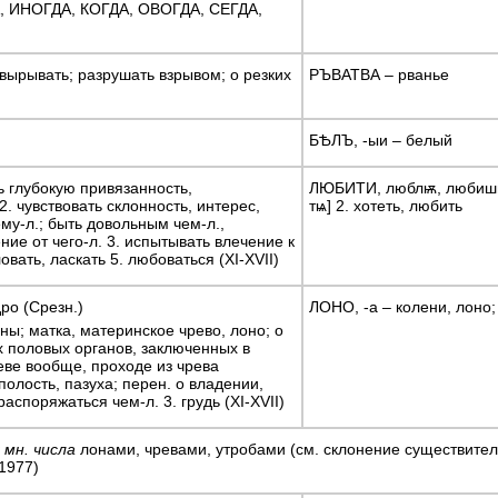
, ИНОГДА, КОГДА, ОВОГДА, СЕГДА,
 вырывать; разрушать взрывом; о резких
РЪВАТВА – рванье
БѢЛЪ, -ыи – белый
 глубокую привязанность,
ЛЮБИТИ, люблѭ, любиши 
2. чувствовать склонность, интерес,
тѩ] 2. хотеть, любить
ему-л.; быть довольным чем-л.,
ие от чего-л. 3. испытывать влечение к
овать, ласкать 5. любоваться (XI-XVII)
ро (Срезн.)
ЛОНО, -а – колени, лоно;
ы; матка, материнское чрево, лоно; о
х половых органов, заключенных в
еве вообще, проходе из чрева
 полость, пазуха; перен. о владении,
аспоряжаться чем-л. 3. грудь (XI-XVII)
 мн. числа
лонами, чревами, утробами (см. склонение существитель
1977)