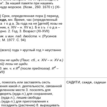
при". За нашей памяти при нашемъ
до морское. (Козм., 260. 1670 г.) (XI-
|| Срок, определенная пора || период,
оди,
мн. Время, час (определенный
 г о д а. За года на ня [детей] лозы не
, к. XIV – н. XV в.). Б е з ъ г о д а –
но. 2. Год. 3. Возраст (XI-XVII)
 им. и вин. пад. двойств. ч.
(Русинов
 М. 1977. С. 94)
(всего) года > круглый год > неустанно
зы не щади (Паис. сб., к. XIV – н. XV в.)
ей) лозы не щади.
4
4
. мн. ч. к И
(после предлогов). И
–
VII)
 помогать или заставлять сесть
САДИТИ, саждѫ, садиши –
ения какой-л. деятельности, связанной
еленном месте 3. поселять для
дворять (куда-л.) для сохранения,
 (куда-л.), лишив свободы
 (куда-л.) для приготовления к
, посадиить (растение) 8. выращивать