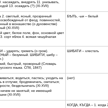
0. насаждать, внедрять 11. унизывать,
дой 13. осаждать (?) (XI-XVII)
а 2. светлый, ясный, прозрачный
БѢЛЪ, -ыи – белый
. освобожденый от феод. повинностей,
енный в монашество (о духовенстве)
ый (XI-XVII)
й цвет; белое поле, фон, основной цвет
3. сорт яблок 4. всякая чешуйчатая
– ударять; греметь (о гром).
ШИБАТИ – хлестать
НЫЙ – безумный. ШИБИТИ, шибу –
н.)
кий, быстрый, проворный (Словарь
усского языка. СПб, 1847)
иваться; водиться, пастись; уходить на
(нет)
ь в отлучке; бродяжничать, скитаться;
ности, бездельничать (XI-XVII)
ничем не занятый; не имеющий
шни (XI-XVII)
КОГДА, КЪГДА – 1. когда 