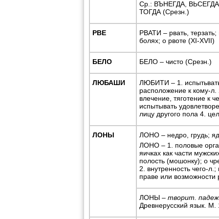
Ср.: ВЪНЕГДА, ВЬСЕГДА
ТОГДА (Срезн.)
РВЕ
РВАТИ – рвать, терзать;
болях; о рвоте (XI-XVII)
БЕЛО
БЕЛО – чисто (Срезн.)
ЛЮБАШИ
ЛЮБИТИ – 1. испытьвать
расположение к кому-л. 
влечение, тяготение к ч
испытывать удовлетворен
лицу другого пола 4. цел
ЛОНЫ
ЛОНО – недро, грудь; яд
ЛОНО – 1. половые орган
яичках как части мужски
полость (мошонку); о чр
2. внутренность чего-л.;
праве или возможности р
ЛОНЫ –
творит. падеж
Древнерусский язык. М. 