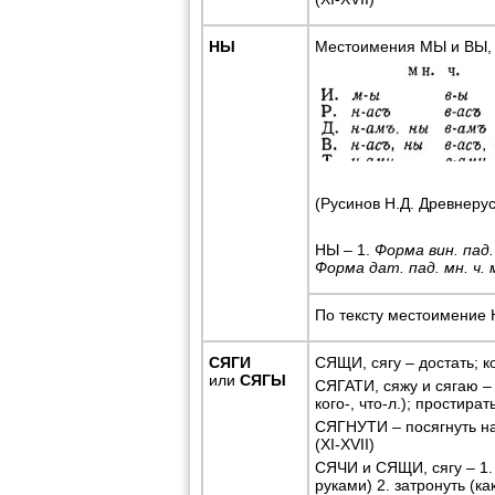
НЫ
Местоимения МЫ и ВЫ, 
(Русинов Н.Д. Древнерус
НЫ – 1.
Форма вин. пад. 
Форма дат. пад. мн. ч. 
По тексту местоимение 
СЯГИ
СЯЩИ, сягу – достать; ко
или
СЯГЫ
СЯГАТИ, сяжу и сягаю – в
кого-, что-л.); простират
СЯГНУТИ – посягнуть на 
(XI-XVII)
СЯЧИ и СЯЩИ, сягу – 1. 
руками) 2. затронуть (ка