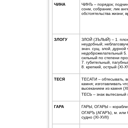
ЧИНА
ЧИНЪ – порядок; подчине
сонм, собрание; лик анг
обстоятельства жизни; вр
ЗЛОГУ
ЗЛОЙ (ЗЪЛЫЙ) – 1. плох
неудобный; неблагозвучн
знач. сущ. злой, дурной
недоброжелательный 5. 
сильный по степени про
7. губительный, пагубны
8. крепкий, острый (XI-XV
ТЕСЯ
ТЕСАТИ – обтесывать, в
камня; изготавливать чт
высеканием из камня (XI
ТЕСЬ – знак вытесаный н
ГАРА
ГАРЫ, ОГАРЫ – корабли 
ОГАРЪ (АГАРЪ), м. или О
судно (XI-XVII)