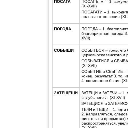
ПОСАГА
ПОСАГЪ, м. – 1. замужес
(XI-XVII)
ПОСАГАТИ – 1. выходить
половые отношения (XI-
ПОГОДА
ПОГОДА – 1. благоприят
благоприятная погода 3. 
XVII)
СОБЫШИ
СОБЫТЬСЯ – тоже, что
церковнославянского и р
СОБЫВАТИСЯ и СБЫВАТИ
(XI-XVII)
СОБЫТИЕ и СБЫТИЕ – 1.
конец, результат 3. то,
4. совместное бытие (XI-
ЗАТЕЩЕШИ
ЗАТЕЩИ и ЗАТЕЧИ – 1. за
в глубь чего-л. (XI-XVII)
ЗАТЕЩИСЯ и ЗАТЕЧИСЯ –
ТЕЧИ и ТЕЩИ – 1. идти (
2. направляться, следова
животных и предметах) 4
распространяться, увели
(XI-XVII)