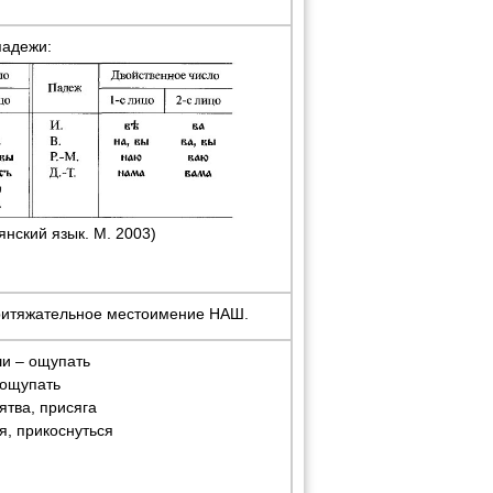
падежи:
янский язык. М. 2003)
 притяжательное местоимение НАШ.
и – ощупать
 ощупать
тва, присяга
, прикоснуться