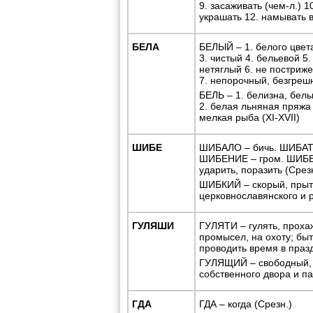
9. засаживать (чем-л.) 1
украшать 12. намывать во
БЕЛА
БЕЛЫЙ – 1. белого цвет
3. чистый 4. бельевой 5
нетяглый 6. не постриж
7. непорочный, безгрешн
БЕЛЬ – 1. белизна, белы
2. белая льняная пряжа 
мелкая рыба (XI-XVII)
ШИБЕ
ШИБАЛО – бичь. ШИБАТИ 
ШИБЕНИЕ – гром. ШИБЕ
ударить, поразить (Срез
ШИБКИЙ – скорый, прыт
церковнославянского и р
ГУЛЯШИ
ГУЛЯТИ – гулять, прохаж
промысел, на охоту; быт
проводить время в празд
ГУЛЯЩИЙ – свободный, 
собственного двора и па
ГДА
ГДА – когда (Срезн.)