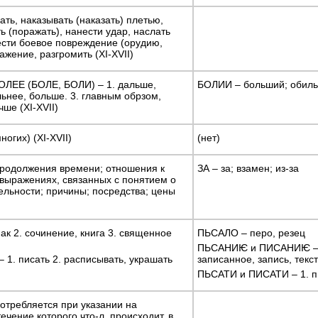
ать, наказывать (наказать) плетью,
ть (поражать), нанести удар, наслать
нести боевое повреждение (орудию,
ажение, разгромить (XI-XVII)
ЛЕЕ (БОЛЕ, БОЛИ) – 1. дальше,
БОЛИИ – больший; обиль
льнее, больше. 3. главным обрзом,
ше (XI-XVII)
огих) (XI-XVII)
(нет)
продолжения времени; отношения к
ЗА – за; взамен; из-за
 выражениях, связанных с понятием о
ельности; причины; посредства; цены
ак 2. сочинение, книга 3. священное
ПЬСАЛО – перо, резец
ПЬСАНИѤ и ПИСАНИѤ – 1.
 1. писать 2. расписывать, украшать
записанное, запись, текс
ПЬСАТИ и ПИСАТИ – 1. пи
отребляется при указании на
ечение которого что-л. происходит, в